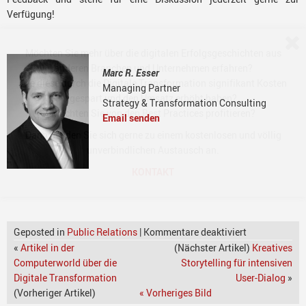
Verfügung!
Möchten Sie mehr über die digitalen Erfolgsgeschichten aus
anderen Branchen und Unternehmen erfahren?
Marc R. Esser
Wie diese durch die Digitale Transformation signifikant Kosten
Managing Partner
gespart und den Umsatz erhöht haben?
Strategy & Transformation Consulting
Möchten Sie von den Best Practices profitieren?
Email senden
Dann melden Sie sich gerne zu einem kostenlosen und völlig
unverbindlichen Austausch an.
KONTAKT
Geposted in
Public Relations
|
Kommentare deaktiviert
«
Artikel in der
(Nächster Artikel)
Kreatives
Computerworld über die
Storytelling für intensiven
Digitale Transformation
User-Dialog
»
(Vorheriger Artikel)
« Vorheriges Bild