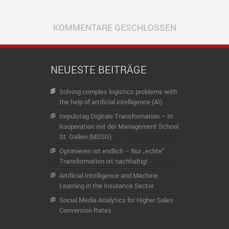
KOMMENTARE GESCHLOSSEN
NEUESTE BEITRÄGE
Solving complex logistics problems with
the help of artificial intelligence (AI)
Impulstag Digitale Transformation – In
Kooperation mit der Management School
St. Gallen (MSSG)
Optimieren ist endlich – Nur „echte“
Transformation ist nachhaltig!
Artificial Intelligence and Machine
Learning in the Insurance Sector
Social Media Analytics for Higher Sales
Conversion Rates