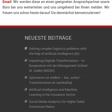
Email
. Wir werden diese an einen geeigneten Ansprechpartner sowie
Büro bei uns weiterleiten und uns umgehend bei Ihnen melden. Wir
freuen uns schon heute darauf Sie demnächst kennenzulernen!
NEUESTE BEITRÄGE
Solving complex logistics problems with
the help of artificial intelligence (AI)
Impulstag Digitale Transformation – In
Kooperation mit der Management School
St. Gallen (MSSG)
Optimieren ist endlich – Nur „echte“
Transformation ist nachhaltig!
Artificial Intelligence and Machine
Learning in the Insurance Sector
Social Media Analytics for Higher Sales
Conversion Rates