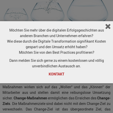
Möchten Sie mehr über die digitalen Erfolgsgeschichten aus
anderen Branchen und Unternehmen erfahren?
Wie diese durch die Digitale Transformation signifikant Kosten
gespart und den Umsatz erhöht haben?
Change-Maßnahmen und
Möchten Sie von den Best Practices profitieren?
Maßnahmenziele
Dann melden Sie sich gerne zu einem kostenlosen und völlig
Eine Veränderung bezieht sich stets auf bestimmte Change-
unverbindlichen Austausch an.
Bereiche. Die Change-Massnahmen jedoch beziehen sich in erster
KONTAKT
Linie auf die Mitarbeiter, indem sie deren Veränderungsfähigkeit und
-bereitschaft hinsichtlich der Change-Bereiche beeinflussen. Diese
Maßnahmen wirken sich auf das „Wollen“ und das „Können“ der
Mitarbeiter aus und stellen damit eine reibungslose Umsetzung
sicher.
Change-Maßnahmen
ermöglichen das Erreichen des
Change-
Ziels
. Die Maßnahmenziele sind dabei nicht mit dem Change-Ziel zu
verwechseln. Das Change-Ziel ist das übergeordnete Ziel, das