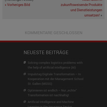
« Vorheriges Bild
zukunftsweisende Produkte
und Dienstleistungen
umsetzen!
»
KOMMENTARE GESCHLOSSEN
NEUESTE BEITRÄGE
Solving complex logistics problems with
the help of artificial intelligence (AI)
Impulstag Digitale Transformation – In
Kooperation mit der Management School
St. Gallen (MSSG)
Optimieren ist endlich – Nur „echte“
Transformation ist nachhaltig!
Artificial Intelligence and Machine
Learning in the Insurance Sector