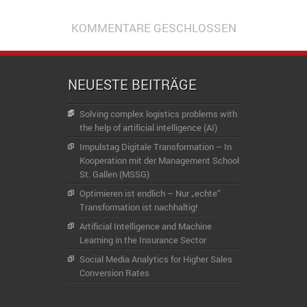
KOMMENTARE GESCHLOSSEN
NEUESTE BEITRÄGE
Solving complex logistics problems with
the help of artificial intelligence (AI)
Impulstag Digitale Transformation – In
Kooperation mit der Management School
St. Gallen (MSSG)
Optimieren ist endlich – Nur „echte“
Transformation ist nachhaltig!
Artificial Intelligence and Machine
Learning in the Insurance Sector
Social Media Analytics for Higher Sales
Conversion Rates