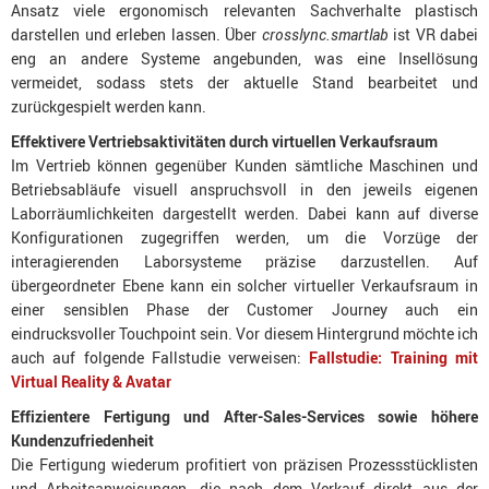
Ansatz viele ergonomisch relevanten Sachverhalte plastisch
darstellen und erleben lassen. Über
crosslync.smartlab
ist VR dabei
eng an andere Systeme angebunden, was eine Insellösung
vermeidet, sodass stets der aktuelle Stand bearbeitet und
zurückgespielt werden kann.
Effektivere Vertriebsaktivitäten durch virtuellen Verkaufsraum
Im Vertrieb können gegenüber Kunden sämtliche Maschinen und
Betriebsabläufe visuell anspruchsvoll in den jeweils eigenen
Laborräumlichkeiten dargestellt werden. Dabei kann auf diverse
Konfigurationen zugegriffen werden, um die Vorzüge der
interagierenden Laborsysteme präzise darzustellen. Auf
übergeordneter Ebene kann ein solcher virtueller Verkaufsraum in
einer sensiblen Phase der Customer Journey auch ein
eindrucksvoller Touchpoint sein. Vor diesem Hintergrund möchte ich
auch auf folgende Fallstudie verweisen:
Fallstudie: Training mit
Virtual Reality & Avatar
Effizientere Fertigung und After-Sales-Services sowie höhere
Kundenzufriedenheit
Die Fertigung wiederum profitiert von präzisen Prozessstücklisten
und Arbeitsanweisungen, die nach dem Verkauf direkt aus der