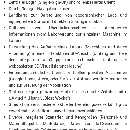
Zentraler Login (Single-Sign-On) und rollenbasierter Client
Durchgängiges Navigationskonzept
Landkarte zur Darstellung von geographischer Lage und
aggregiertem Status mit direktem Sprung ins Labor
Drill-down von Überblicksansichten zu detaillierten
Informationen (vom Laborverbund zur einzelnen Maschine im
Labor)
Darstellung des Aufbaus eines Labors (Maschinen und deren
Anordnung) in einer interaktiven 3D-Ansicht (Umfang und Tiefe
der Integration abhängig vom technischen Umfang der
webbasierten 3D-Visualisierungslösung)
Einbindungsmöglichkeit eines virtuellen privaten Assistenten
(Google Home, Alexa, oder Siri) zur Abfrage von Informationen
und zur Steuerung der Applikation
Statusanzeige (grün/orange/rot) für bestimmte Zeitabschnitte
(„Aktuell“, „Heute“, „Diese Woche“)
Simulation verschiedener aktueller beziehungsweise künftig zu
erwartender Vorfälle inklusive Lösungsvorschlägen
Diverse integrierte Szenarien und Kenngrößen (Personal- und
Materiallogistik, Marktdaten, Daten von IoT-Sensoren in
Kombination mit Erfahrungswerten aus Maintenance, usw.)