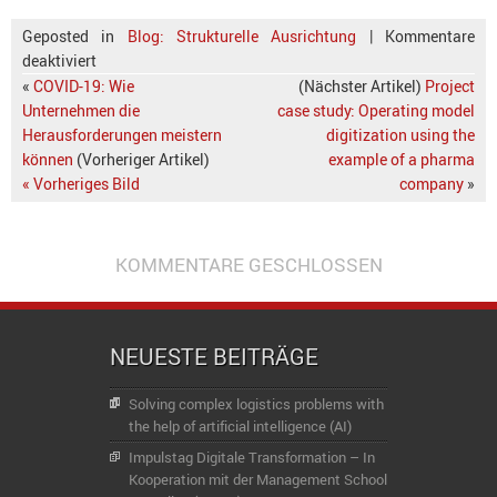
Geposted in
Blog: Strukturelle Ausrichtung
|
Kommentare
deaktiviert
«
COVID-19: Wie
(Nächster Artikel)
Project
Unternehmen die
case study: Operating model
Herausforderungen meistern
digitization using the
können
(Vorheriger Artikel)
example of a pharma
« Vorheriges Bild
company
»
KOMMENTARE GESCHLOSSEN
NEUESTE BEITRÄGE
Solving complex logistics problems with
the help of artificial intelligence (AI)
Impulstag Digitale Transformation – In
Kooperation mit der Management School