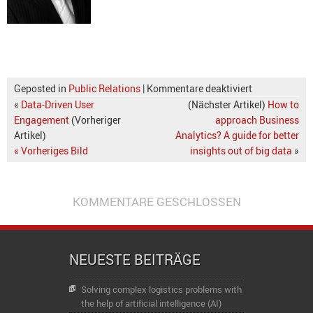
Geposted in
Public Relations
|
Kommentare deaktiviert
«
Data-Driven User
(Nächster Artikel)
How to
Engagement
(Vorheriger
approach Business
Artikel)
Analytics? A guide for better
« Vorheriges Bild
insights out of big data
»
KOMMENTARE GESCHLOSSEN
NEUESTE BEITRÄGE
Solving complex logistics problems with
the help of artificial intelligence (AI)