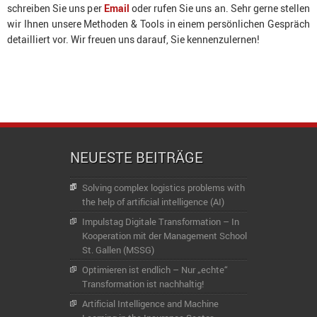
schreiben Sie uns per
Email
oder rufen Sie uns an. Sehr gerne stellen
wir Ihnen unsere Methoden & Tools in einem persönlichen Gespräch
detailliert vor. Wir freuen uns darauf, Sie kennenzulernen!
NEUESTE BEITRÄGE
Solving complex logistics problems with
the help of artificial intelligence (AI)
Impulstag Digitale Transformation – In
Kooperation mit der Management School
St. Gallen (MSSG)
Optimieren ist endlich – Nur „echte“
Transformation ist nachhaltig!
Artificial Intelligence and Machine