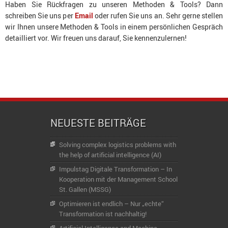
Haben Sie Rückfragen zu unseren Methoden & Tools? Dann
schreiben Sie uns per
Email
oder rufen Sie uns an. Sehr gerne stellen
wir Ihnen unsere Methoden & Tools in einem persönlichen Gespräch
detailliert vor. Wir freuen uns darauf, Sie kennenzulernen!
NEUESTE BEITRÄGE
Solving complex logistics problems with
the help of artificial intelligence (AI)
Impulstag Digitale Transformation – In
Kooperation mit der Management School
St. Gallen (MSSG)
Optimieren ist endlich – Nur „echte“
Transformation ist nachhaltig!
Artificial Intelligence and Machine